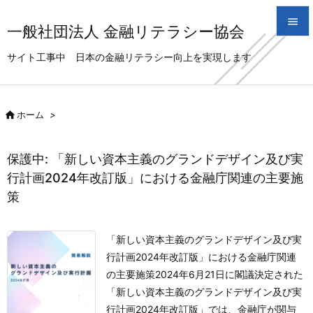

一般社団法人 金融リテラシー協会

サイト工事中 日本の金融リテラシー向上を実現します
メニュ

サイド

ホーム
>

前へ

保護中: 「新しい資本主義のグランドデザイン及び実
次へ
行計画2024年改訂版」における金融庁関連の主要施

策
検索
「新しい資本主義のグランドデザイン及び実
行計画2024年改訂版」における金融庁関連
の主要施策
2024年6月21日に閣議決定された
「新しい資本主義のグランドデザイン及び実
行計画2024年改訂版」では、金融庁が関与